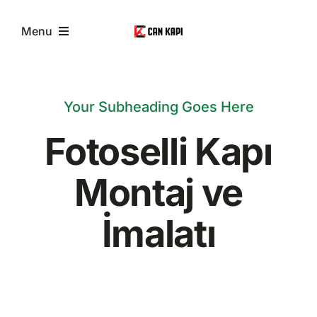
Skip
to
Menu
content
Anasayfa
Your Subheading Goes Here
Hakkımızda
Fotoselli Kapı
Hizmetlerimiz
Montaj ve
İmalatı
İletişim