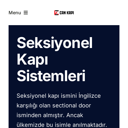
Skip
to
Menu
content
Anasayfa
Seksiyonel
Hakkımızda
Kapı
Sistemleri
Hizmetlerimiz
İletişim
Seksiyonel kapı ismini İngilizce
karşılığı olan sectional door
isminden almıştır. Ancak
ülkemizde bu isimle anılmaktadır.