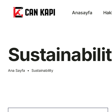
Skip
to
Anasayfa
Hak
content
Sustainabili
Ana Sayfa
•
Sustainability